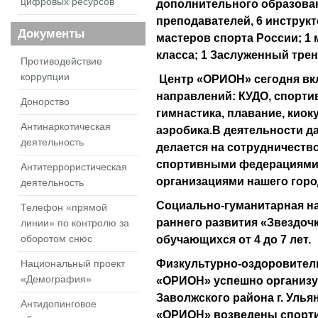
цифровых ресурсов
дополнительного образован
преподавателей, 6 инструкт
Документы
мастеров спорта России; 1
класса; 1 Заслуженный трен
Противодействие
коррупции
Центр «ОРИОН» сегодня вкл
направлений: КУДО, спорти
Донорство
гимнастика, плавание, киок
Антинаркотическая
аэробика.В деятельности д
деятельность
делается на сотрудничеств
спортивными федерациями
Антитеррористическая
организациями нашего горо
деятельность
Социально-гуманитарная н
Телефон «прямой
раннего развития «Звездочк
линии» по контролю за
обучающихся от 4 до 7 лет.
оборотом снюс
Физкультурно-оздоровител
Национальный проект
«Демография»
«ОРИОН»
успешно организу
Заволжского района г. Улья
Антидопинговое
«ОРИОН» возведены спорти