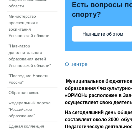
Есть вопросы по
области
спорту?
Министерство
просвещения и
воспитания
Напишите об этом
Ульяновской области
"Навигатор
дополнительного
образования детей
О центре
Ульяновской области"
"Последние Новости
Муниципальное бюджетное
России"
образования Физкультурно
Обратная связь
«ОРИОН»
расположен в Заво
осуществляет свою деятельн
Федеральный портал
"Российское
На сегодняшний день обще
образование"
составляет около 2000 обу
Педагогическую деятельнос
Единая коллекция