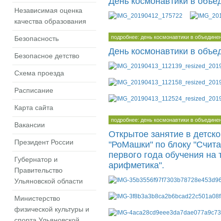
День космонавтики в объ
Независимая оценка
качества образования
подробнее: день космонавтики в объедине
Безопасность
День космонавтики в объе
Безопасное детство
Схема проезда
Расписание
Карта сайта
подробнее: день космонавтики в объедине
Вакансии
Открытое занятие в детск
Президент России
"РоМашки" по блоку "Счита
первого года обучения на 
Губернатор и
арифметика".
Правительство
Ульяновской области
Министерство
физической культуры и
спорта Ульяновской